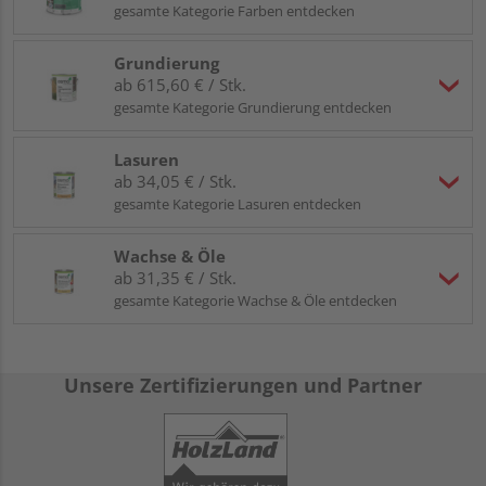
gesamte Kategorie Farben entdecken
Sind Sie überzeugt? Dann wählen Sie direkt die benötigte
Breite und Stärke
aus unserem vorhandenen Sortiment
Grundierung
aus. Alternativ fragen Sie unseren
Zuschnittservice
an, um
ab 615,60 € / Stk.
die Spanverlegeplatte P3 auf Ihre
Wunschmaße
bringen zu
lassen.
gesamte Kategorie Grundierung entdecken
Zu der Verlegeplatte P3 passen übrigens hervorragend
Lasuren
Spanplattenschrauben
in entsprechender Größe.
ab 34,05 € / Stk.
Richtwert: Die Länge der Schrauben sollte das
2,5- bis 3-
gesamte Kategorie Lasuren entdecken
fache der Plattendicke
betragen.
Hinweis: Bitte beachten Sie, dass das Bestellmaß die
Wachse & Öle
Nut- und Feder-Verbindung mit einschließt. Das
ab 31,35 € / Stk.
abweichende Deckmaß muss bei der Ermittlung Ihres
gesamte Kategorie Wachse & Öle entdecken
Bedarfs berücksichtigt werden.
Unsere Zertifizierungen und Partner