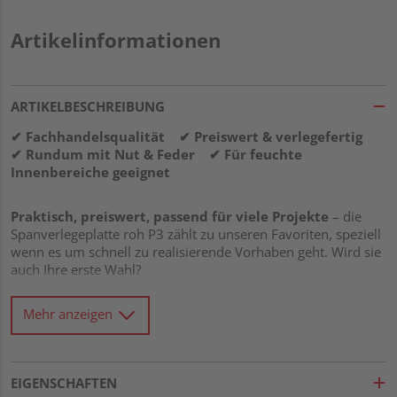
Artikelinformationen
ARTIKELBESCHREIBUNG
✔ Fachhandelsqualität ✔ Preiswert & verlegefertig
✔ Rundum mit Nut & Feder ✔ Für feuchte
Innenbereiche geeignet
Praktisch, preiswert, passend für viele Projekte
– die
Spanverlegeplatte roh P3 zählt zu unseren Favoriten, speziell
wenn es um schnell zu realisierende Vorhaben geht. Wird sie
auch Ihre erste Wahl?
Mehr anzeigen
Welche Eigenschaften haben Spanplatten?
Bestimmt kennen Sie die typische Rohspanplatte als
Grundform dieser Produktkategorie. Sie besteht
fast
EIGENSCHAFTEN