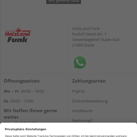
HolzLand Funk
Rudolf-Diesel-Str. 1
Gewerbegebiet Stade-Süd
21684 Stade
Öffnungszeiten:
Zahlungsarten
Mo. – Fr.
09:00 – 18:00
PayPal
Sa.
09:00 – 13:00
Onlineüberweisung
Wir helfen Ihnen gerne
Kreditkarte
weiter
Rechnung*
Tel.:
+49 4141 5380
E-Mail:
shop@holzland-funk.de
*Bonität vorausgesetzt