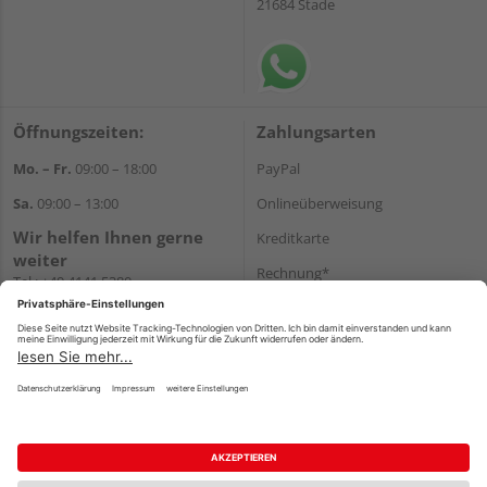
21684 Stade
Öffnungszeiten:
Zahlungsarten
Mo. – Fr.
09:00 – 18:00
PayPal
Sa.
09:00 – 13:00
Onlineüberweisung
Wir helfen Ihnen gerne
Kreditkarte
weiter
Rechnung*
Tel.:
+49 4141 5380
E-Mail:
shop@holzland-funk.de
*Bonität vorausgesetzt
WhatsApp
Versand
Versandkosten
Impressum
AGB
Widerruf
Datenschutz
Reservierungsbedingungen
Vertrag widerrufen