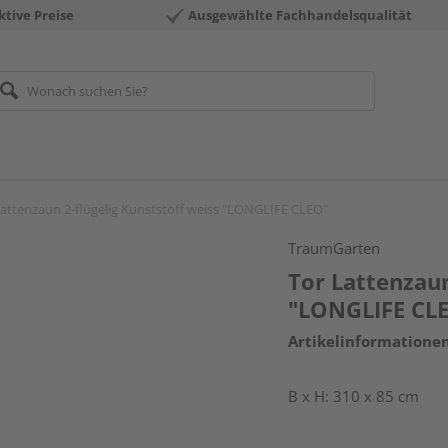
ktive Preise
Ausgewählte Fachhandelsqualität
Lattenzaun 2-flügelig Kunststoff weiss "LONGLIFE CLEO"
TraumGarten
Tor Lattenzaun
"LONGLIFE CL
Artikelinformatione
B x H: 310 x 85 cm