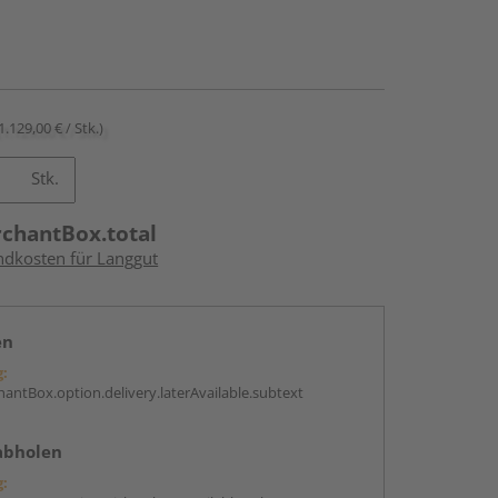
1.129,00 € / Stk.)
Stk.
rchantBox.total
andkosten für Langgut
en
g:
antBox.option.delivery.laterAvailable.subtext
abholen
g: