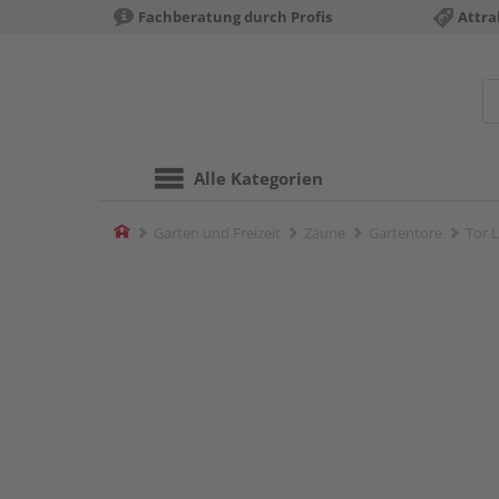
Fachberatung durch Profis
Attra
Alle Kategorien
Home
Garten und Freizeit
Zäune
Gartentore
Tor 