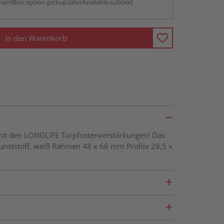
antBox.option.pickup.laterAvailable.subtext
In den Warenkorb
 mit den LONGLIFE Torpfostenverstärkungen! Das
-Kunststoff, weiß Rahmen 48 x 68 mm Profile 28,5 x