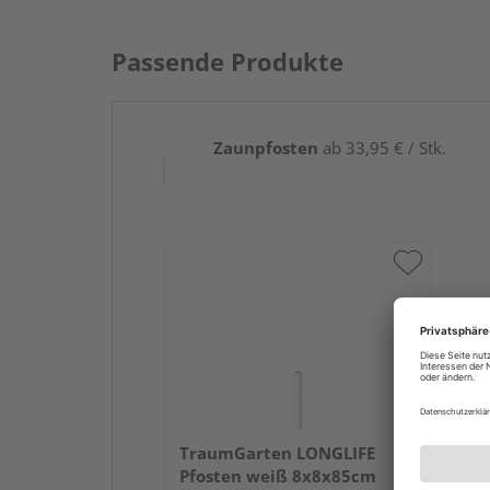
Passende Produkte
Zaunpfosten
ab 33,95 € / Stk.
TraumGarten LONGLIFE
Pfosten weiß 8x8x85cm