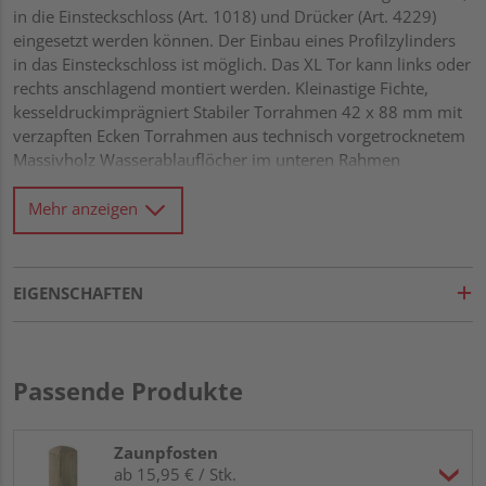
in die Einsteckschloss (Art. 1018) und Drücker (Art. 4229)
eingesetzt werden können. Der Einbau eines Profilzylinders
in das Einsteckschloss ist möglich. Das XL Tor kann links oder
rechts anschlagend montiert werden. Kleinastige Fichte,
kesseldruckimprägniert Stabiler Torrahmen 42 x 88 mm mit
verzapften Ecken Torrahmen aus technisch vorgetrocknetem
Massivholz Wasserablauflöcher im unteren Rahmen
Glattgehobelte Rundkanten-Lamellen 9 x 95 mm,
überlappend montiert Diagonalverstrebung Alle
Mehr anzeigen
Verbindungen aus Edelstahl
EIGENSCHAFTEN
Passende Produkte
Zaunpfosten
ab 15,95 € / Stk.