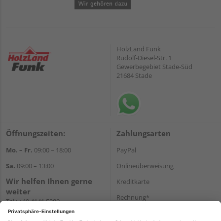
HolzLand Funk
Rudolf-Diesel-Str. 1
Gewerbegebiet Stade-Süd
21684 Stade
Öffnungszeiten:
Zahlungsarten
Mo. – Fr.
09:00 – 18:00
PayPal
Sa.
09:00 – 13:00
Onlineüberweisung
Wir helfen Ihnen gerne
Kreditkarte
weiter
Rechnung*
Tel.:
+49 4141 5380
E-Mail:
shop@holzland-funk.de
*Bonität vorausgesetzt