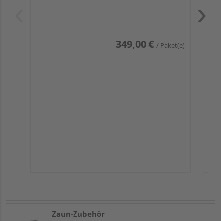
Pas
349,00 €
/ Paket(e)
Zaun-Zubehör