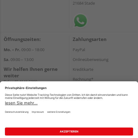
21684 Stade
Öffnungszeiten:
Zahlungsarten
Mo. – Fr.
09:00 – 18:00
PayPal
Sa.
09:00 – 13:00
Onlineüberweisung
Wir helfen Ihnen gerne
Kreditkarte
weiter
Rechnung*
Tel.:
+49 4141 5380
E-Mail:
shop@holzland-funk.de
*Bonität vorausgesetzt
WhatsApp
Versand
Versandkosten
Impressum
AGB
Widerruf
Datenschutz
Reservierungsbedingungen
Vertrag widerrufen