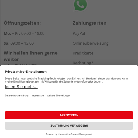
Öffnungszeiten:
Zahlungsarten
Mo. – Fr.
09:00 – 18:00
PayPal
Sa.
09:00 – 13:00
Onlineüberweisung
Wir helfen Ihnen gerne
Kreditkarte
weiter
Rechnung*
Tel.:
+49 4141 5380
E-Mail:
shop@holzland-funk.de
*Bonität vorausgesetzt
WhatsApp
Versand
Versandkosten
Impressum
AGB
Widerruf
Datenschutz
Reservierungsbedingungen
Vertrag widerrufen
©
HolzLand GmbH