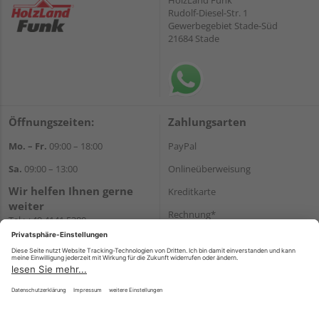
HolzLand Funk
Rudolf-Diesel-Str. 1
Gewerbegebiet Stade-Süd
21684 Stade
Öffnungszeiten:
Zahlungsarten
Mo. – Fr.
09:00 – 18:00
PayPal
Sa.
09:00 – 13:00
Onlineüberweisung
Wir helfen Ihnen gerne
Kreditkarte
weiter
Rechnung*
Tel.:
+49 4141 5380
E-Mail:
shop@holzland-funk.de
*Bonität vorausgesetzt
WhatsApp
Versand
Versandkosten