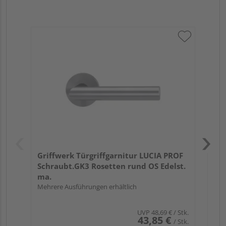
Gri
Kl
Ede
Meh
Griffwerk Türgriffgarnitur LUCIA PROF
Schraubt.GK3 Rosetten rund OS Edelst.
ma.
Mehrere Ausführungen erhältlich
UVP
48,69 €
/ Stk.
43,85 €
/ Stk.