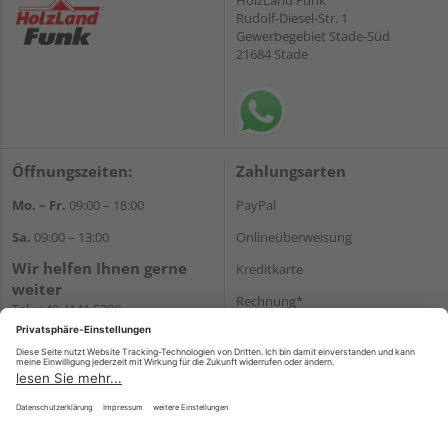
HolzLand Funk
Rudolf-Diesel-Str. 1
Gewerbegebiet Stade-Süd
21684 Stade
Öffnungszeiten:
Zahlungsarten
Mo. – Fr.
09:00 – 18:00
PayPal
Sa.
09:00 – 13:00
Onlineüberweisung
Wir helfen Ihnen gerne
Kreditkarte
weiter
Rechnung*
Tel.:
+49 4141 5380
E-Mail:
shop@holzland-funk.de
*Bonität vorausgesetzt
WhatsApp
Versand
Versandkosten