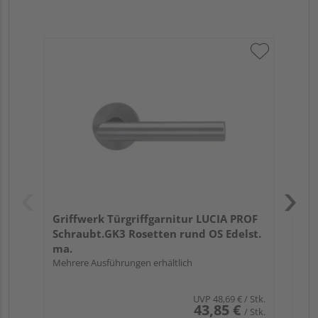
Gri
Kl
Ede
Meh
Griffwerk Türgriffgarnitur LUCIA PROF
Schraubt.GK3 Rosetten rund OS Edelst.
ma.
Mehrere Ausführungen erhältlich
UVP
48,69 €
/ Stk.
43,85 €
/ Stk.