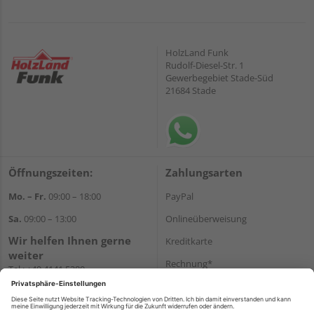
HolzLand Funk
Rudolf-Diesel-Str. 1
Gewerbegebiet Stade-Süd
21684 Stade
Öffnungszeiten:
Zahlungsarten
Mo. – Fr.
09:00 – 18:00
PayPal
Sa.
09:00 – 13:00
Onlineüberweisung
Wir helfen Ihnen gerne
Kreditkarte
weiter
Rechnung*
Tel.:
+49 4141 5380
E-Mail:
shop@holzland-funk.de
*Bonität vorausgesetzt
WhatsApp
Versand