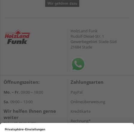
HolzLand Funk
Rudolf-Diesel-Str. 1
Gewerbegebiet Stade-Süd
21684 Stade
Öffnungszeiten:
Zahlungsarten
Mo. – Fr.
09:00 – 18:00
PayPal
Sa.
09:00 – 13:00
Onlineüberweisung
Wir helfen Ihnen gerne
Kreditkarte
weiter
Rechnung*
Tel.:
+49 4141 5380
E-Mail:
shop@holzland-funk.de
*Bonität vorausgesetzt