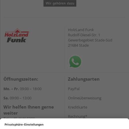
HolzLand Funk
Rudolf-Diesel-Str. 1
Gewerbegebiet Stade-Süd
21684 Stade
Öffnungszeiten:
Zahlungsarten
Mo. – Fr.
09:00 – 18:00
PayPal
Sa.
09:00 – 13:00
Onlineüberweisung
Wir helfen Ihnen gerne
Kreditkarte
weiter
Rechnung*
Tel.:
+49 4141 5380
E-Mail:
shop@holzland-funk.de
*Bonität vorausgesetzt