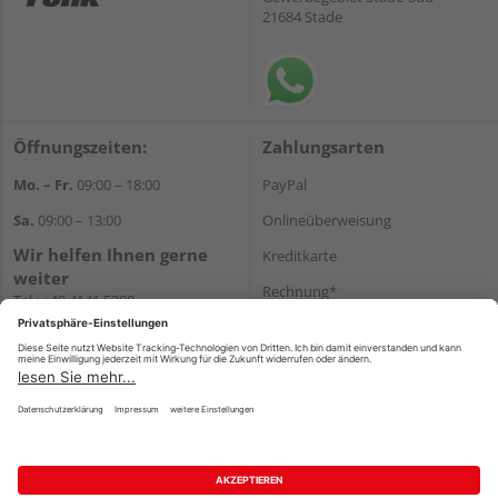
21684 Stade
Öffnungszeiten:
Zahlungsarten
Mo. – Fr.
09:00 – 18:00
PayPal
Sa.
09:00 – 13:00
Onlineüberweisung
Wir helfen Ihnen gerne
Kreditkarte
weiter
Rechnung*
Tel.:
+49 4141 5380
E-Mail:
shop@holzland-funk.de
*Bonität vorausgesetzt
WhatsApp
Versand
Versandkosten
Impressum
AGB
Widerruf
Datenschutz