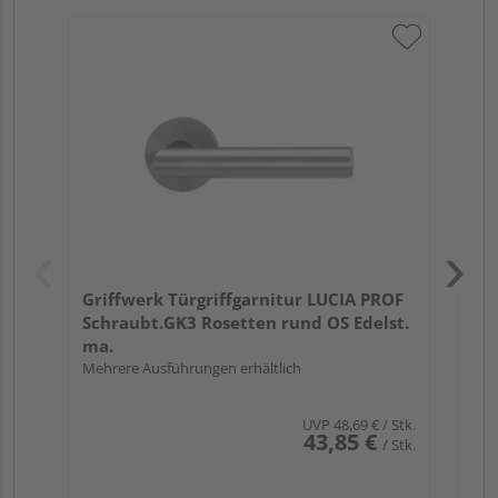
Gri
Kl
Ede
Meh
Griffwerk Türgriffgarnitur LUCIA PROF
Schraubt.GK3 Rosetten rund OS Edelst.
ma.
Mehrere Ausführungen erhältlich
UVP
48,69 €
/ Stk.
43,85 €
/ Stk.