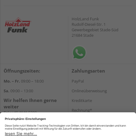
HolzLand Funk
Rudolf-Diesel-Str. 1
Gewerbegebiet Stade-Süd
21684 Stade
Öffnungszeiten:
Zahlungsarten
Mo. – Fr.
09:00 – 18:00
PayPal
Sa.
09:00 – 13:00
Onlineüberweisung
Wir helfen Ihnen gerne
Kreditkarte
weiter
Rechnung*
Tel.:
+49 4141 5380
E-Mail:
shop@holzland-funk.de
*Bonität vorausgesetzt
WhatsApp
Versand
Versandkosten