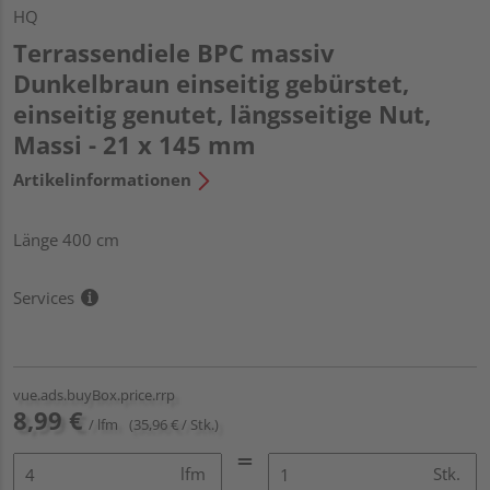
HQ
Terrassendiele BPC massiv
Dunkelbraun einseitig gebürstet,
einseitig genutet, längsseitige Nut,
Massi - 21 x 145 mm
Artikelinformationen
Länge 400 cm
Services
vue.ads.buyBox.price.rrp
8,99 €
/ lfm
(35,96 € / Stk.)
lfm
Stk.