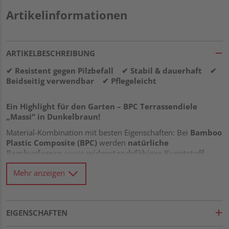
Artikelinformationen
ARTIKELBESCHREIBUNG
✔ Resistent gegen Pilzbefall ✔ Stabil & dauerhaft ✔
Beidseitig verwendbar ✔ Pflegeleicht
Ein Highlight für den Garten – BPC Terrassendiele
„Massi“ in Dunkelbraun!
Material-Kombination mit besten Eigenschaften: Bei
Bamboo
Plastic Composite (BPC)
werden
natürliche
Bambusfasern
sowie
widerstandsfähiger Kunststoff
gekonnt miteinander verbunden – und zwar zu einem
Mehr anzeigen
Naturfaser-Verbundwerkstoff, der mit seiner höheren
Stabilität
im Vergleich zu reinen Kunststofferzeugnissen
punktet. Was das Material noch von anderen unterscheidet?
Die
Splitterfreiheit
,
Resistenz gegen Insekten- und
EIGENSCHAFTEN
Pilzbefall
sowie die
Pflegeleichtigkeit
, denn BPC
Terrassendielen kommen ohne Öl-Behandlungen aus. Zudem