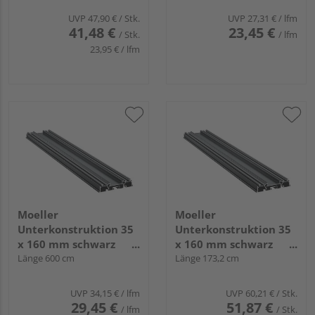
UVP
47,90 €
/ Stk.
UVP
27,31 €
/ lfm
41,48 €
23,45 €
/ Stk.
/ lfm
23,95 € / lfm
Moeller
Moeller
Unterkonstruktion 35
Unterkonstruktion 35
x 160 mm schwarz
x 160 mm schwarz
Aluminium System
Länge 600 cm
Aluminium System
Länge 173,2 cm
terrafina 2020
terrafina 2020
UVP
34,15 €
/ lfm
UVP
60,21 €
/ Stk.
29,45 €
51,87 €
/ lfm
/ Stk.