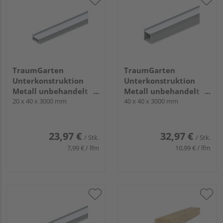
TraumGarten
TraumGarten
Unterkonstruktion
Unterkonstruktion
Metall unbehandelt
Metall unbehandelt
silber - DREAMDECK
20 x 40 x 3000 mm
silber - DREAMDECK
40 x 40 x 3000 mm
23,97 €
32,97 €
/ Stk.
/ Stk.
7,99 € / lfm
10,99 € / lfm