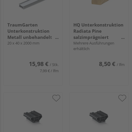
TraumGarten
HQ Unterkonstruktion
Unterkonstruktion
Radiata Pine
Metall unbehandelt
salzimprägniert
silber - DREAMDECK
20 x 40 x 2000 mm
unbehandelt gehobelt
Mehrere Ausführungen
erhältlich
15,98 €
8,50 €
/ Stk.
/ lfm
7,99 € / lfm