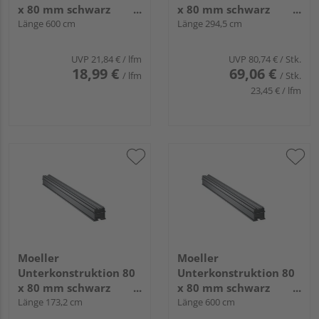
x 80 mm schwarz
x 80 mm schwarz
Aluminium System
Länge 600 cm
Aluminium System
Länge 294,5 cm
terrafina 2020
terrafina 2020
UVP
21,84 €
/ lfm
UVP
80,74 €
/ Stk.
18,99 €
69,06 €
/ lfm
/ Stk.
23,45 € / lfm
Moeller
Moeller
Unterkonstruktion 80
Unterkonstruktion 80
x 80 mm schwarz
x 80 mm schwarz
Aluminium System
Länge 173,2 cm
Aluminium System
Länge 600 cm
terrafina 2020
terrafina 2020