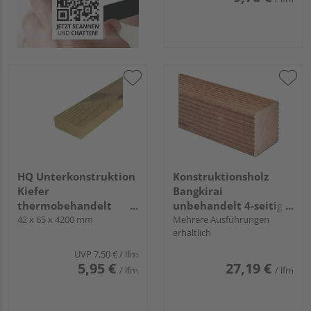
HQ Unterkonstruktion
Konstruktionsholz
Kiefer
Bangkirai
thermobehandelt
unbehandelt 4-seitig
glatt
42 x 65 x 4200 mm
geriffelt
Mehrere Ausführungen
erhältlich
UVP
7,50 €
/ lfm
5,95 €
27,19 €
/ lfm
/ lfm