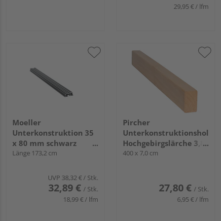
29,95 € / lfm
Moeller
Pircher
Unterkonstruktion 35
Unterkonstruktionsholz
x 80 mm schwarz
Hochgebirgslärche 3,8
Aluminium System
Länge 173,2 cm
cm sägerauh
400 x 7,0 cm
terrafina 2020
UVP
38,32 €
/ Stk.
32,89 €
27,80 €
/ Stk.
/ Stk.
18,99 € / lfm
6,95 € / lfm