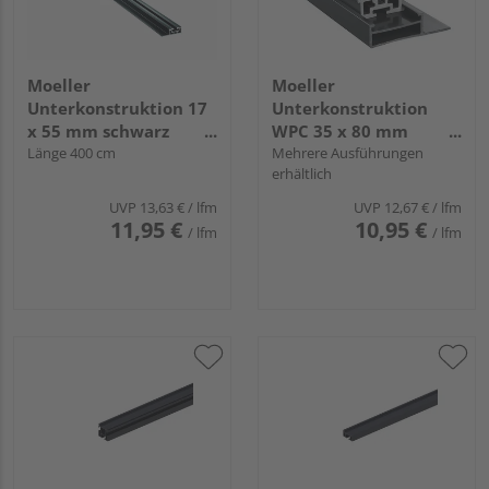
Moeller
Moeller
Unterkonstruktion 17
Unterkonstruktion
x 55 mm schwarz
WPC 35 x 80 mm
Aluminium System
Länge 400 cm
schwarz terrafina
Mehrere Ausführungen
erhältlich
terrafina
UVP
13,63 €
/ lfm
UVP
12,67 €
/ lfm
11,95 €
10,95 €
/ lfm
/ lfm