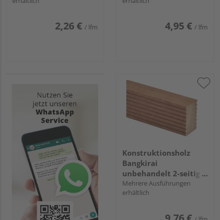
erhältlich
erhältlich
2,26 €
4,95 €
/ lfm
/ lfm
Konstruktionsholz
Bangkirai
unbehandelt 2-seitig
geriffelt
Mehrere Ausführungen
erhältlich
9,76 €
/ lfm