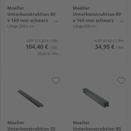
Moeller
Moeller
Unterkonstruktion 80
Unterkonstruktion 80
x 160 mm schwarz
x 160 mm schwarz
Aluminium System
Länge 294,5 cm
Aluminium System
Länge 600 cm
terrafina 2021
terrafina 2021
UVP
121,80 €
/ Stk.
UVP
41,00 €
/ lfm
104,40 €
34,95 €
/ Stk.
/ lfm
35,45 € / lfm
Moeller
Moeller
Unterkonstruktion 35
Unterkonstruktion 80