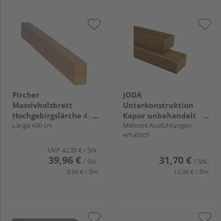
Pircher
JODA
Massivholzbrett
Unterkonstruktion
Hochgebirgslärche 4,2
Kapur unbehandelt
x 7 cm glatt
Länge 400 cm
Natur
Mehrere Ausführungen
erhältlich
UVP
42,35 €
/ Stk.
39,96 €
31,70 €
/ Stk.
/ Stk.
9,99 € / lfm
12,99 € / lfm